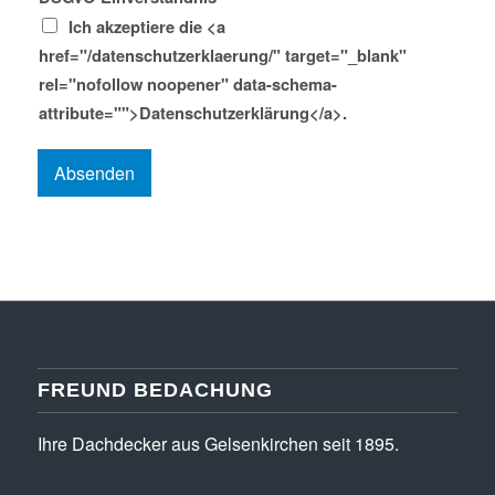
-
Ich akzeptiere die <a
M
a
href="/datenschutzerklaerung/" target="_blank"
i
rel="nofollow noopener" data-schema-
l
D
attribute="">Datenschutzerklärung</a>.
S
G
Absenden
V
O
-
E
i
n
v
e
r
s
t
FREUND BEDACHUNG
ä
n
Ihre Dachdecker aus Gelsenkirchen seit 1895.
d
n
i